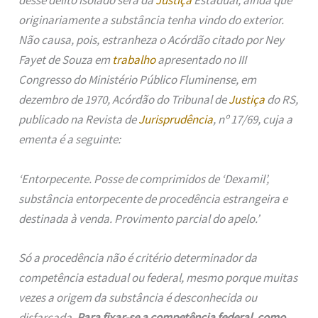
desse delito isolado será da
Justiça
Estadual, ainda que
originariamente a substância tenha vindo do exterior.
Não causa, pois, estranheza o Acórdão citado por Ney
Fayet de Souza em
trabalho
apresentado no III
Congresso do Ministério Público Fluminense, em
dezembro de 1970, Acórdão do Tribunal de
Justiça
do RS,
publicado na Revista de
Jurisprudência
, nº 17/69, cuja a
ementa é a seguinte:
‘Entorpecente. Posse de comprimidos de ‘Dexamil’,
substância entorpecente de procedência estrangeira e
destinada à venda. Provimento parcial do apelo.’
Só a procedência não é critério determinador da
competência estadual ou federal, mesmo porque muitas
vezes a origem da substância é desconhecida ou
disfarçada.
Para fixar-se a competência federal, como