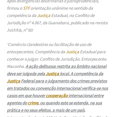
Após divergências doutrinárias e jusrisprudenciais,
firmou o
STF
orientação unânime no sentido da
competência da
Justiça
Estadual, no Conflito de
Jurisdição nº 4.067, da Guanabara, publicado na revista
Justitia
, nº 60:
‘Comércio clandestino ou facilitação de uso de
entorpecentes. Competência da
Justiça
Estadual para
conhecer e julgar. Conflito de Jurisdição. Entorpecente.
Maconha.
A ação delituosa restrita ao âmbito nacional
deve ser julgada pela
Justiça
local. A competência da
Justiça
Federal para o julgamento dos crimes previstos
em tratados ou convenção internacional verifica-se nos
casos em que houver
cooperação
internacional entre
agentes do
crime
, ou quando este se estenda, na sua
prática e no seus efeitos, a mais de um país
.