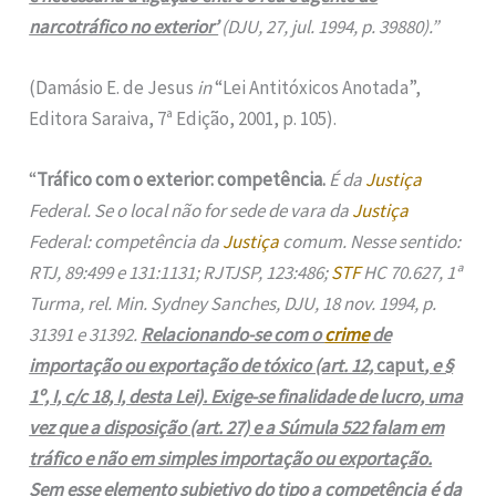
narcotráfico no exterior’
(DJU, 27, jul. 1994, p. 39880).”
(Damásio E. de Jesus
in
“Lei Antitóxicos Anotada”,
Editora Saraiva, 7ª Edição, 2001, p. 105).
“
Tráfico com o exterior: competência.
É da
Justiça
Federal. Se o local não for sede de vara da
Justiça
Federal: competência da
Justiça
comum. Nesse sentido:
RTJ, 89:499 e 131:1131; RJTJSP, 123:486;
STF
HC 70.627, 1ª
Turma, rel. Min. Sydney Sanches, DJU, 18 nov. 1994, p.
31391 e 31392.
Relacionando-se com o
crime
de
importação ou exportação de tóxico (art. 12,
caput
, e §
1º, I, c/c 18, I, desta Lei). Exige-se finalidade de lucro, uma
vez que a disposição (art. 27) e a Súmula 522 falam em
tráfico e não em simples importação ou exportação.
Sem esse elemento subjetivo do tipo a competência é da