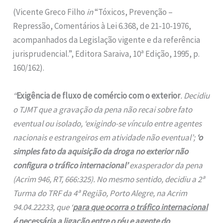
(Vicente Greco Filho
in
“Tóxicos, Prevenção –
Repressão, Comentários à Lei 6.368, de 21-10-1976,
acompanhados da Legislação vigente e da referência
jurisprudencial.”, Editora Saraiva, 10ª Edição, 1995, p.
160/162).
“
Exigência de fluxo de comércio com o exterior
. Decidiu
o TJMT que a gravação da pena não recai sobre fato
eventual ou isolado, ‘exigindo-se vínculo entre agentes
nacionais e estrangeiros em atividade não eventual’;
‘o
simples fato da aquisição da droga no exterior não
configura o tráfico internacional’
exasperador da pena
(Acrim 946, RT, 666:325). No mesmo sentido, decidiu a 2ª
Turma do TRF da 4ª Região, Porto Alegre, na Acrim
94.04.22233, que ‘
para que ocorra o tráfico internacional
é necessária a ligação entre o réu e agente do