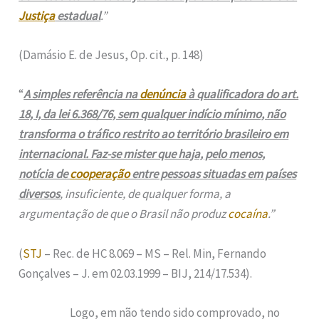
Justiça
estadual
.”
(Damásio E. de Jesus, Op. cit., p. 148)
“
A simples referência na
denúncia
à qualificadora do art.
18, I, da lei 6.368/76, sem qualquer indício mínimo, não
transforma o tráfico restrito ao território brasileiro em
internacional. Faz-se mister que haja, pelo menos,
notícia de
cooperação
entre pessoas situadas em países
diversos
, insuficiente, de qualquer forma, a
argumentação de que o Brasil não produz
cocaína
.”
(
STJ
– Rec. de HC 8.069 – MS – Rel. Min, Fernando
Gonçalves – J. em 02.03.1999 – BIJ, 214/17.534).
Logo, em não tendo sido comprovado, no