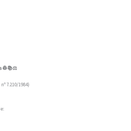
a 👷📚⚖️
 nº 7.210/1984)
e: