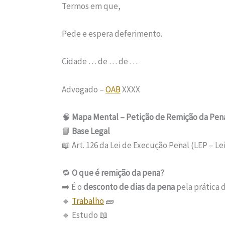
Termos em que,
Pede e espera deferimento.
Cidade … de … de …
Advogado –
OAB
XXXX
🧠
Mapa Mental – Petição de Remição da Pen
📘
Base Legal
📖 Art. 126 da Lei de Execução Penal (LEP – Lei
🔁
O que é remição da pena?
➡️ É o
desconto de dias da pena
pela prática d
🔹
Trabalho
🧱
🔹 Estudo 📖