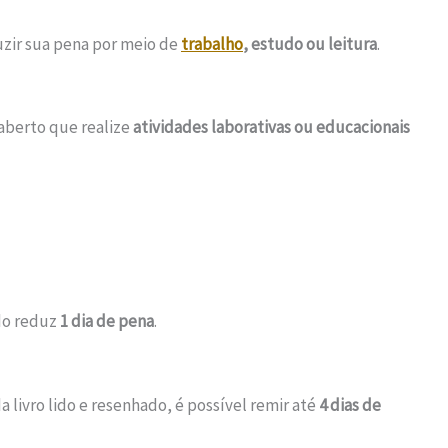
zir sua pena por meio de
trabalho
, estudo ou leitura
.
berto que realize
atividades laborativas ou educacionais
do reduz
1 dia de pena
.
 livro lido e resenhado, é possível remir até
4 dias de