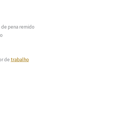
a de pena remido
no
or de
trabalho