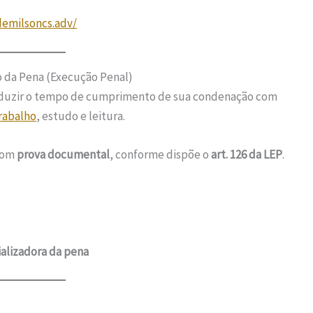
emilsoncs.adv/
o da Pena (Execução Penal)
duzir o tempo de cumprimento de sua condenação com
rabalho
, estudo e leitura.
 com
prova documental
, conforme dispõe o
art. 126 da LEP
.
ializadora da pena