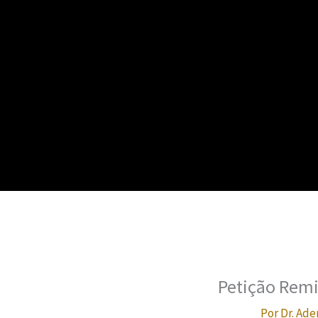
Petição Remi
Por
Dr. Ade