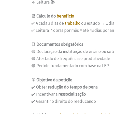
🔹 Leitura 📚
📆
Cálculo do
benefício
✅ A cada 3 dias de
trabalho
ou estudo → 1 di
✅ Leitura: 4 obras por mês = até 48 dias por a
📑
Documentos obrigatórios
🟢 Declaração da instituição de ensino ou set
🟢 Atestado de frequência e produtividade
🟢 Pedido fundamentado com base na LEP
🎯
Objetivo da petição
✔️ Obter
redução do tempo de pena
✔️ Incentivar a
ressocialização
✔️ Garantir o direito do reeducando