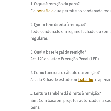
1. O que é remição da pena?
É o
benefício
que permite ao condenado redu
2. Quem tem direito à remição?
Todo condenado em regime fechado ou semia
regulares
.
3. Qual a base legal da remição?
Art. 126 da
Lei de Execução Penal (LEP)
.
4. Como funciona o cálculo da remição?
A cada
3 dias de estudo ou
trabalho
, o apena
5. Leitura também dá direito à remição?
Sim. Com base em projetos autorizados, a cada
pena
.