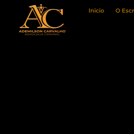
Ir
Inicio
O Escr
para
o
conteúdo