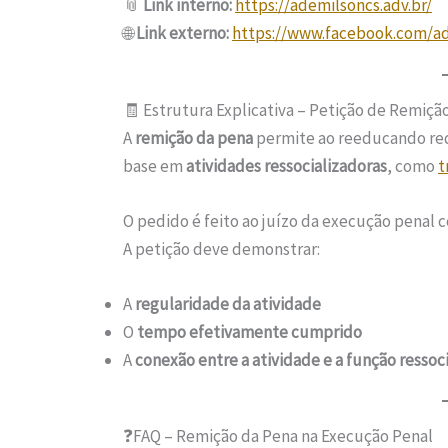
📎
Link interno:
https://ademilsoncs.adv.br/
🌐
Link externo:
https://www.facebook.com/ad
🧾 Estrutura Explicativa – Petição de Remiçã
A
remição da pena
permite ao reeducando re
base em
atividades ressocializadoras
, como
t
O pedido é feito ao juízo da execução penal
A petição deve demonstrar:
A
regularidade da atividade
O
tempo efetivamente cumprido
A
conexão entre a atividade e a função ressoc
❓FAQ – Remição da Pena na Execução Penal