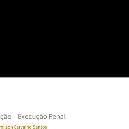
ção – Execução Penal
milson Carvalho Santos