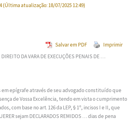
4
(Última atualização:
18/07/2025 12:49
)
Salvar em PDF
Imprimir
DIREITO DA VARA DE EXECUÇÕES PENAIS DE …
s em epígrafe através de seu advogado constituído que
sença de Vossa Excelência, tendo em vista o cumprimento
os, com base no art. 126 da LEP, § 1º, incisos I e II, que
REQUERER sejam DECLARADOS REMIDOS … dias de pena