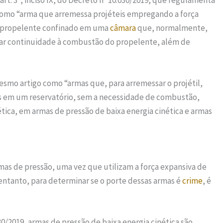
art. 3º, inciso IX, do Decreto nº 10.030/2019, que regulamenta
omo “arma que arremessa projéteis empregando a força
m propelente confinado em uma
câmara
que, normalmente,
ciar continuidade à combustão do propelente, além de
mesmo artigo como “armas que, para arremessar o projétil,
os em um reservatório, sem a necessidade de combustão,
tica, em armas de pressão de baixa energia cinética e armas
armas de pressão, uma vez que utilizam a força expansiva de
entanto, para determinar se o porte dessas armas é
crime
, é
030/2019, armas de pressão de baixa energia cinética são