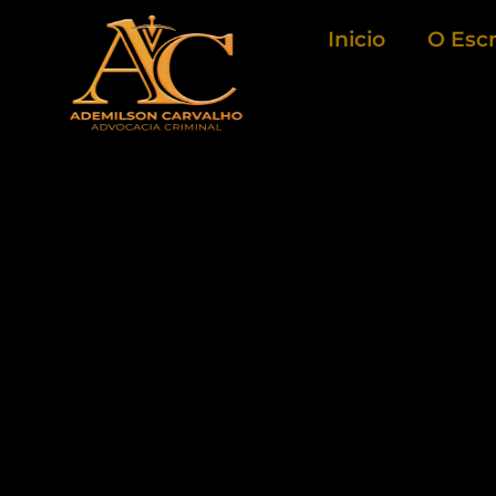
Ir
Inicio
O Escr
para
o
conteúdo