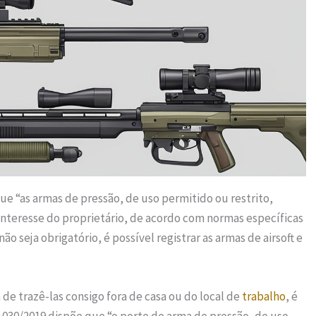
 que “as armas de pressão, de uso permitido ou restrito,
interesse do proprietário, de acordo com normas específicas
o seja obrigatório, é possível registrar as armas de airsoft e
 de trazê-las consigo fora de casa ou do local de
trabalho
, é
10.030/2019 dispõe que “o porte de arma de pressão, de uso