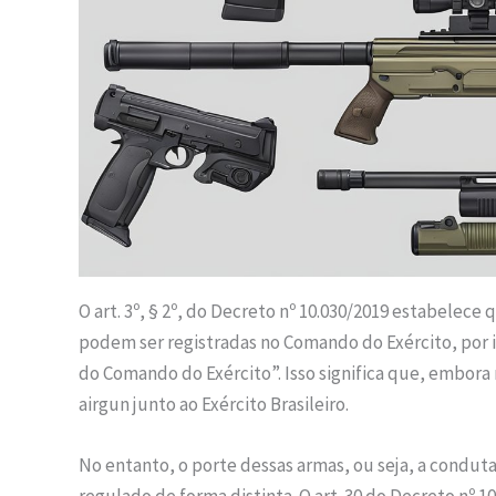
O art. 3º, § 2º, do Decreto nº 10.030/2019 estabelece
podem ser registradas no Comando do Exército, por 
do Comando do Exército”. Isso significa que, embora nã
airgun junto ao Exército Brasileiro.
No entanto, o porte dessas armas, ou seja, a conduta
regulado de forma distinta. O art. 30 do Decreto nº 