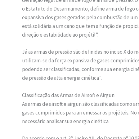
definição legal de arma de fogo e arma de pressão. O 
o Estatuto do Desarmamento, define arma de fogo c
expansiva dos gases gerados pela combustão de u
está solidária a um cano que tem a função de propi
direção e estabilidade ao projétil”.
Já as armas de pressão são definidas no inciso X do 
utilizam-se da força expansiva de gases comprimid
podendo ser classificadas, conforme sua energia ciné
de pressão de alta energia cinética”.
Classificação das Armas de Airsoft e Airgun
As armas de airsoft e airgun são classificadas como 
gases comprimidos para arremessar os projéteis. No 
necessário analisar sua energia cinética.
De acordo com o art. 3º, inciso XII, do Decreto nº 10.