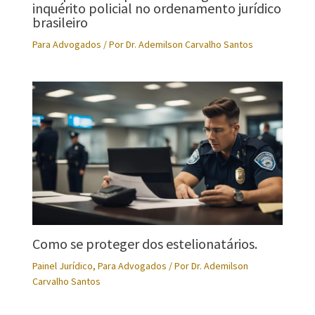
inquérito policial no ordenamento jurídico
brasileiro
Para Advogados
/ Por
Dr. Ademilson Carvalho Santos
Como se proteger dos estelionatários.
Painel Jurídico
,
Para Advogados
/ Por
Dr. Ademilson
Carvalho Santos