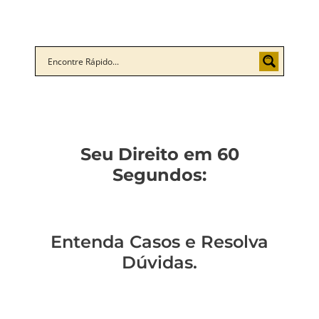
Seu Direito em 60
Segundos:
Entenda Casos e Resolva
Dúvidas.
Um policial expulso
Você sabe qual a
Você está preso?
Você pode ser