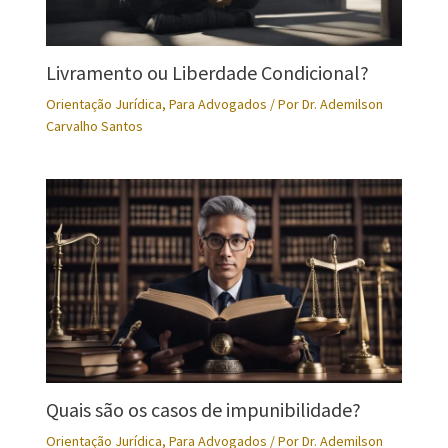
Livramento ou Liberdade Condicional?
Orientação Jurídica
,
Para Advogados
/ Por
Dr. Ademilson
Carvalho Santos
Quais são os casos de impunibilidade?
Orientação Jurídica
,
Para Advogados
/ Por
Dr. Ademilson