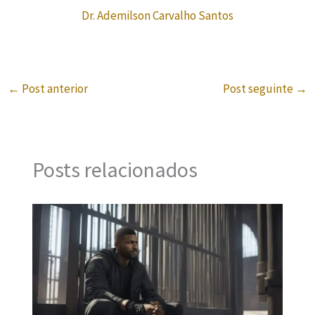
Dr. Ademilson Carvalho Santos
←
Post anterior
Post seguinte
→
Posts relacionados