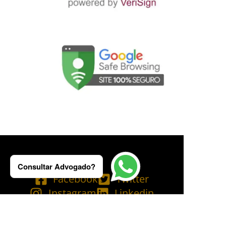
Consultar Advogado?
Facebook
Twitter
Instagram
Linkedin
Tik Tok
Telegram
Email
YouTube
Bluesky