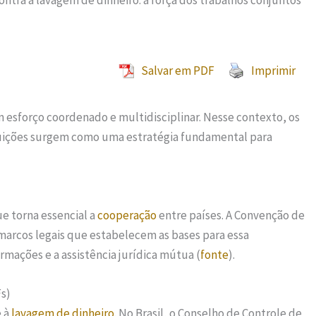
ontra a lavagem de dinheiro: a força dos trabalhos conjuntos
Salvar em PDF
Imprimir
 esforço coordenado e multidisciplinar. Nesse contexto, os
ituições surgem como uma estratégia fundamental para
ue torna essencial a
cooperação
entre países. A Convenção de
marcos legais que estabelecem as bases para essa
ormações e a assistência jurídica mútua (
fonte
).
Fs)
 à
lavagem de dinheiro
. No Brasil, o Conselho de Controle de