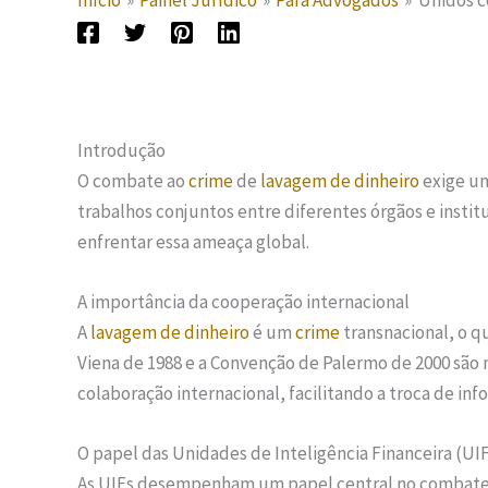
Início
Painel Jurídico
Para Advogados
Unidos c
Introdução
O combate ao
crime
de
lavagem de dinheiro
exige um
trabalhos conjuntos entre diferentes órgãos e inst
enfrentar essa ameaça global.
A importância da cooperação internacional
A
lavagem de dinheiro
é um
crime
transnacional, o q
Viena de 1988 e a Convenção de Palermo de 2000 são 
colaboração internacional, facilitando a troca de inf
O papel das Unidades de Inteligência Financeira (UI
As UIFs desempenham um papel central no combate