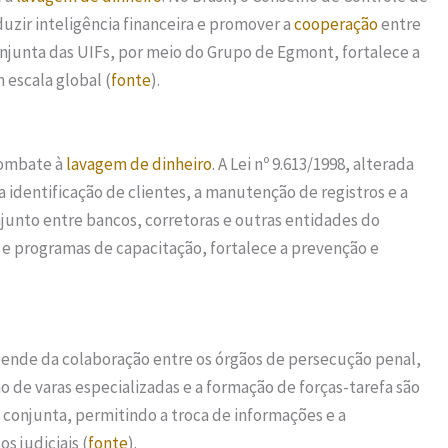
duzir inteligência financeira e promover a
cooperação
entre
 conjunta das UIFs, por meio do Grupo de Egmont, fortalece a
 escala global (
fonte
).
 combate à
lavagem de dinheiro
. A Lei nº 9.613/1998, alterada
a identificação de clientes, a manutenção de registros e a
junto entre bancos, corretoras e outras entidades do
s e programas de capacitação, fortalece a prevenção e
nde da colaboração entre os órgãos de persecução penal,
ção de varas especializadas e a formação de forças-tarefa são
 conjunta, permitindo a troca de informações e a
s judiciais (
fonte
).