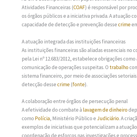
Atividades Financeiras (
COAF
) é responsável por pro
os órgãos públicos e a iniciativa privada. A atuação
capacidade de detecção e prevenção desse
crime
em
A atuação integrada das instituições financeiras
As instituições financeiras são aliadas essenciais no
pela Lei nº 12.683/2012, estabelece obrigações como 
comunicação de operações suspeitas. O
trabalho
con
sistema financeiro, por meio de associações setoriai
detecção desse
crime
(
fonte
).
A colaboração entre órgãos de persecução penal
A efetividade do combate à
lavagem de dinheiro
depe
como
Polícia
, Ministério Público e
Judiciário
. A cria
exemplos de iniciativas que potencializam a atuação
coordenação de esforços nas investigações e processo