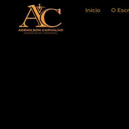
Ir
Inicio
O Escr
para
o
conteúdo