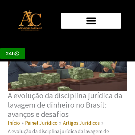
Ir
para
o
conteúdo
24h
A evolução da disciplina jurídica da
lavagem de dinheiro no Brasil:
avanços e desafios
Início
Painel Jurídico
Artigos Jurídicos
A evolução da disciplina jurídica da lavagem de