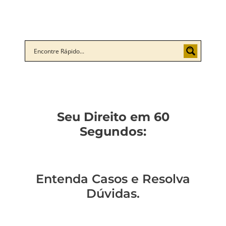
Seu Direito em 60
Segundos:
Entenda Casos e Resolva
Dúvidas.
Você sabe como
Como entender a