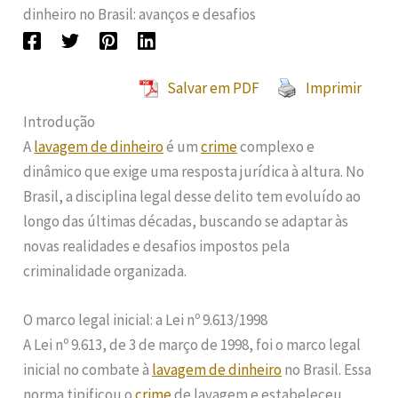
dinheiro no Brasil: avanços e desafios
Salvar em PDF
Imprimir
Introdução
A
lavagem de dinheiro
é um
crime
complexo e
dinâmico que exige uma resposta jurídica à altura. No
Brasil, a disciplina legal desse delito tem evoluído ao
longo das últimas décadas, buscando se adaptar às
novas realidades e desafios impostos pela
criminalidade organizada.
O marco legal inicial: a Lei nº 9.613/1998
A Lei nº 9.613, de 3 de março de 1998, foi o marco legal
inicial no combate à
lavagem de dinheiro
no Brasil. Essa
norma tipificou o
crime
de lavagem e estabeleceu