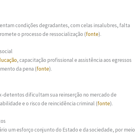
sentam condições degradantes, com celas insalubres, falta
romete o processo de ressocialização (
fonte
).
social
ducação
, capacitação profissional e assistência aos egressos
imento da pena (
fonte
).
ex-detentos dificultam sua reinserção no mercado de
bilidade e o risco de reincidência criminal (
fonte
).
tos
sário um esforço conjunto do Estado e da sociedade, por meio