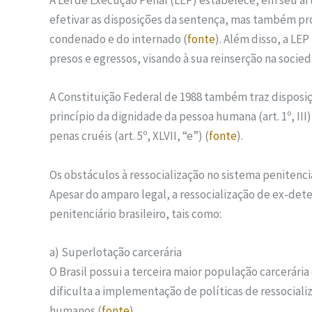
A Lei de Execução Penal (LEP) estabelece, em seu ar
efetivar as disposições da sentença, mas também pro
condenado e do internado (
fonte
). Além disso, a LEP
presos e egressos, visando à sua reinserção na socied
A Constituição Federal de 1988 também traz disposi
princípio da dignidade da pessoa humana (art. 1º, III),
penas cruéis (art. 5º, XLVII, “e”) (
fonte
).
Os obstáculos à ressocialização no sistema penitenciá
Apesar do amparo legal, a ressocialização de ex-dete
penitenciário brasileiro, tais como:
a) Superlotação carcerária
O Brasil possui a terceira maior população carcerári
dificulta a implementação de políticas de ressocializ
humanos (
fonte
).