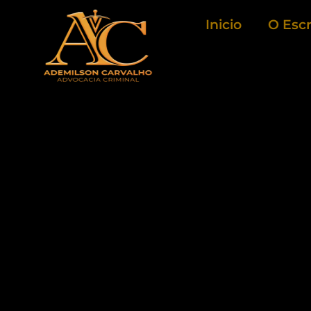
Ir
Inicio
O Escr
para
o
conteúdo