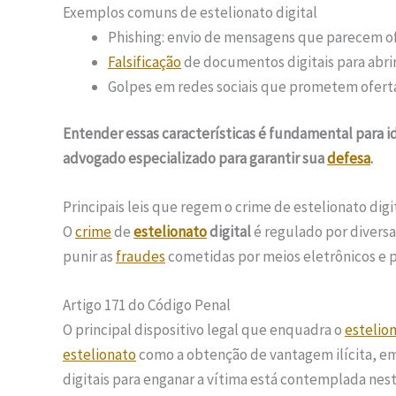
Exemplos comuns de estelionato digital
Phishing: envio de mensagens que parecem ofi
Falsificação
de documentos digitais para abrir
Golpes em redes sociais que prometem ofertas
Entender essas características é fundamental para i
advogado especializado para garantir sua
defesa
.
Principais leis que regem o crime de estelionato digi
O
crime
de
estelionato
digital
é regulado por divers
punir as
fraudes
cometidas por meios eletrônicos e pr
Artigo 171 do Código Penal
O principal dispositivo legal que enquadra o
estelio
estelionato
como a obtenção de vantagem ilícita, em
digitais para enganar a vítima está contemplada nest