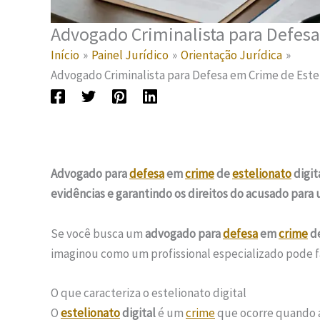
Advogado Criminalista para Defesa
Início
Painel Jurídico
Orientação Jurídica
Advogado Criminalista para Defesa em Crime de Estel
Advogado para
defesa
em
crime
de
estelionato
digit
evidências e garantindo os direitos do acusado para
Se você busca um
advogado para
defesa
em
crime
d
imaginou como um profissional especializado pode fa
O que caracteriza o estelionato digital
O
estelionato
digital
é um
crime
que ocorre quando a