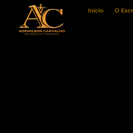
Ir
Inicio
O Escr
para
o
conteúdo