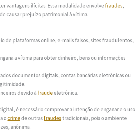
bter vantagens ilícitas. Essa modalidade envolve
fraudes
,
de causar prejuízo patrimonial à vítima.
o de plataformas online, e-mails falsos, sites fraudulentos,
ngana a vítima para obter dinheiro, bens ou informações
ados documentos digitais, contas bancárias eletrônicas ou
egitimidade.
anceiros devido à
fraude
eletrônica.
digital, é necessário comprovar a intenção de enganar e o uso
ia o
crime
de outras
fraudes
tradicionais, pois o ambiente
ezes, anônima.