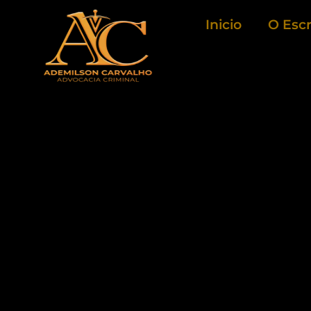
Ir
Inicio
O Escr
para
o
conteúdo