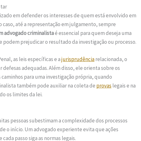
tar
lizado em defender os interesses de quem está envolvido em
l do caso, até a representação em julgamento, sempre
m advogado criminalista
é essencial para quem deseja uma
ue podem prejudicar o resultado da investigação ou processo.
al, as leis específicas e a
jurisprudência
relacionada, o
r defesas adequadas. Além disso, ele orienta sobre os
es caminhos para uma investigação própria, quando
nalista também pode auxiliar na coleta de
provas
legais e na
 os limites da lei.
Muitas pessoas subestimam a complexidade dos processos
sde o início. Um advogado experiente evita que ações
e cada passo siga as normas legais.