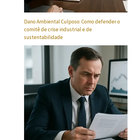
Dano Ambiental Culposo: Como defender o
comitê de crise industrial e de
sustentabilidade