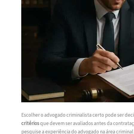
Escolher o advogado criminalista certo pode ser deci
critérios
que devem ser avaliados antes da contrataçã
pesquise a experiência do advogado na área criminal,