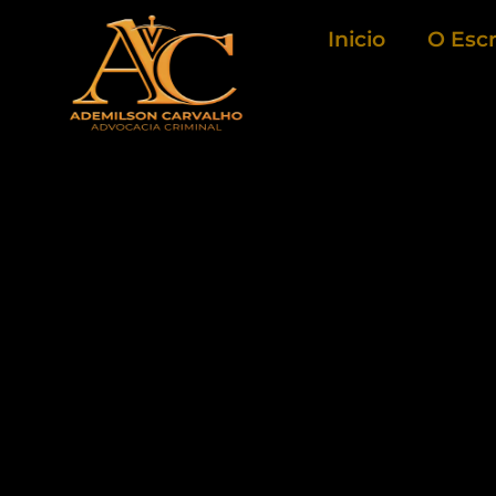
Ir
Inicio
O Escr
para
o
conteúdo