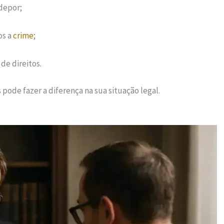
depor;
os a
crime
;
de direitos.
pode fazer a diferença na sua situação legal.