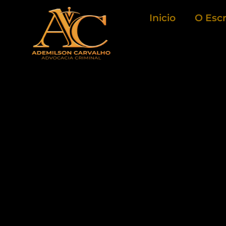
Ir
Inicio
O Escr
para
o
conteúdo