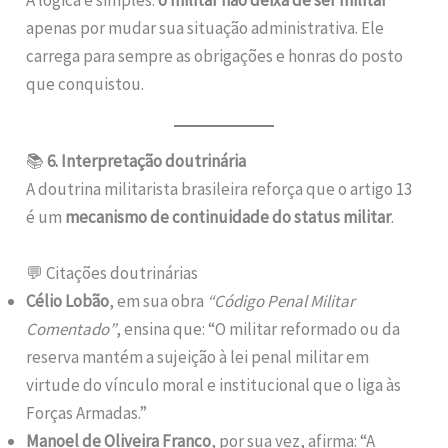
A lógica é simples:
o militar não deixa de ser militar
apenas por mudar sua situação administrativa. Ele
carrega para sempre as obrigações e honras do posto
que conquistou.
📚
6. Interpretação doutrinária
A doutrina militarista brasileira reforça que o artigo 13
é um
mecanismo de continuidade do status militar
.
💬 Citações doutrinárias
Célio Lobão
, em sua obra
“Código Penal Militar
Comentado”
, ensina que: “O militar reformado ou da
reserva mantém a sujeição à lei penal militar em
virtude do vínculo moral e institucional que o liga às
Forças Armadas.”
Manoel de Oliveira Franco
, por sua vez, afirma: “A