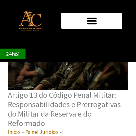
Ir
para
o
conteúdo
24h
Artigo 13 do Código Penal Militar:
Responsabilidades e Prerrogativas
do Militar da Reserva e do
Reformado
Início
Painel Jurídico