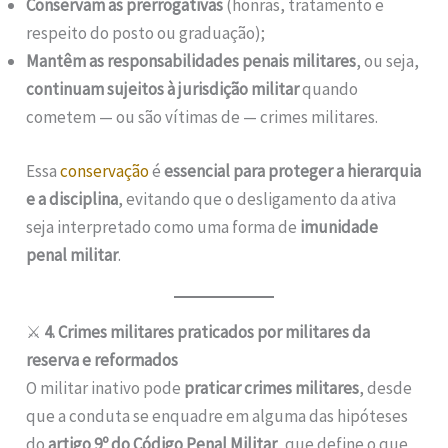
Conservam as prerrogativas
(honras, tratamento e
respeito do posto ou graduação);
Mantêm as responsabilidades penais militares
, ou seja,
continuam sujeitos à jurisdição militar
quando
cometem — ou são vítimas de — crimes militares.
Essa
conservação
é
essencial para proteger a hierarquia
e a disciplina
, evitando que o desligamento da ativa
seja interpretado como uma forma de
imunidade
penal militar
.
⚔️
4. Crimes militares praticados por militares da
reserva e reformados
O militar inativo pode
praticar crimes militares
, desde
que a conduta se enquadre em alguma das hipóteses
do
artigo 9º do Código Penal Militar
, que define o que