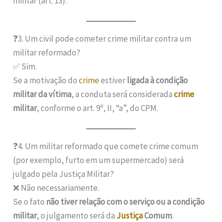
militar (art. 13).
❓3. Um civil pode cometer crime militar contra um
militar reformado?
✅ Sim.
Se a motivação do
crime
estiver
ligada à condição
militar da vítima
, a conduta será considerada
crime
militar
, conforme o art. 9º, II, “a”, do CPM.
❓4. Um militar reformado que comete crime comum
(por exemplo, furto em um supermercado) será
julgado pela Justiça Militar?
❌ Não necessariamente.
Se o fato
não tiver relação com o serviço ou a condição
militar
, o julgamento será da
Justiça
Comum
.