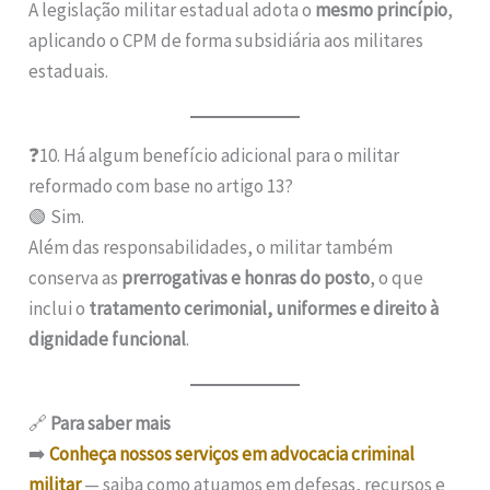
A legislação militar estadual adota o
mesmo princípio
,
aplicando o CPM de forma subsidiária aos militares
estaduais.
❓10. Há algum benefício adicional para o militar
reformado com base no artigo 13?
🟢 Sim.
Além das responsabilidades, o militar também
conserva as
prerrogativas e honras do posto
, o que
inclui o
tratamento cerimonial, uniformes e direito à
dignidade funcional
.
🔗
Para saber mais
➡️
Conheça nossos serviços em advocacia criminal
militar
— saiba como atuamos em defesas, recursos e