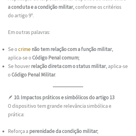
a conduta e a condição militar
, conforme os critérios
do artigo 9º.
Em outras palavras:
Se o
crime
não tem relação com a função militar
,
aplica-se o
Código Penal comum
;
Se houver
relação direta com o status militar
, aplica-se
o
Código Penal Militar
.
🪶
10. Impactos práticos e simbólicos do artigo 13
O dispositivo tem grande relevância simbólica e
prática:
Reforça a
perenidade da condição militar
;