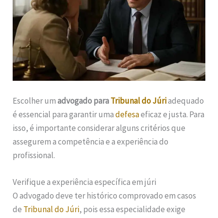
Escolher um
advogado para
Tribunal do Júri
adequado
é essencial para garantir uma
defesa
eficaz e justa. Para
isso, é importante considerar alguns critérios que
assegurem a competência e a experiência do
profissional.
Verifique a experiência específica em júri
O advogado deve ter histórico comprovado em casos
de
Tribunal do Júri
, pois essa especialidade exige