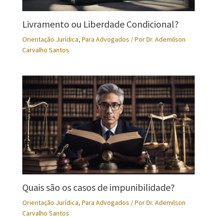
Livramento ou Liberdade Condicional?
Orientação Jurídica
,
Para Advogados
/ Por
Dr. Ademilson
Carvalho Santos
Quais são os casos de impunibilidade?
Orientação Jurídica
,
Para Advogados
/ Por
Dr. Ademilson
Carvalho Santos