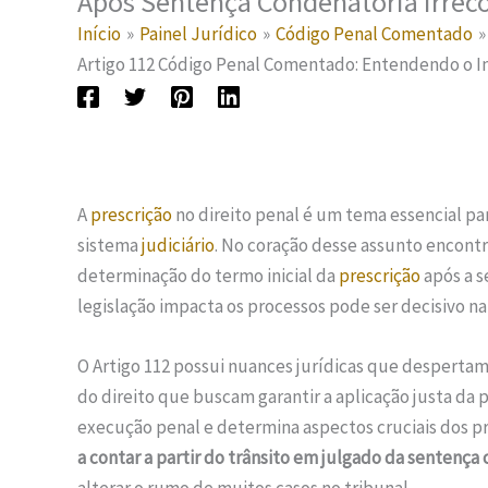
Após Sentença Condenatória Irreco
Início
Painel Jurídico
Código Penal Comentado
Artigo 112 Código Penal Comentado: Entendendo o In
A
prescrição
no direito penal é um tema essencial pa
sistema
judiciário
. No coração desse assunto encont
determinação do termo inicial da
prescrição
após a s
legislação impacta os processos pode ser decisivo na 
O Artigo 112 possui nuances jurídicas que despertam
do direito que buscam garantir a aplicação justa da
execução penal e determina aspectos cruciais dos p
a contar a partir do trânsito em julgado da sentença