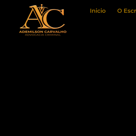
Ir
Inicio
O Escr
para
o
conteúdo