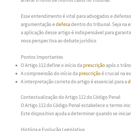
alterar o rumo de muitos casos no tribunal.
Esse entendimento é vital para advogados e defenso
argumentação e
defesa
dentro do tribunal. Seja na 
a aplicação desse artigo é indispensável para garanti
nova perspectiva ao debate jurídico.
Pontos Importantes
O Artigo 112 define o início da
prescrição
após o trâns
A compreensão do início da
prescrição
é crucial na e
A interpretação correta do artigo é essencial para a
d
Contextualização do Artigo 112 do Código Penal
O Artigo 112 do Código Penal estabelece o termo inic
Este dispositivo ajuda a determinar quando se inicia
História e Evolução Legislativa