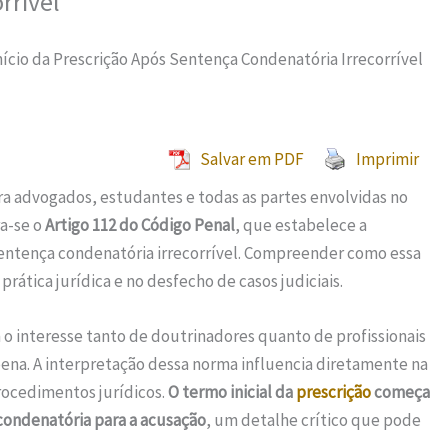
rrível
ício da Prescrição Após Sentença Condenatória Irrecorrível
Salvar em PDF
Imprimir
ra advogados, estudantes e todas as partes envolvidas no
ra-se o
Artigo 112 do Código Penal
, que estabelece a
entença condenatória irrecorrível. Compreender como essa
prática jurídica e no desfecho de casos judiciais.
 o interesse tanto de doutrinadores quanto de profissionais
 pena. A interpretação dessa norma influencia diretamente na
rocedimentos jurídicos.
O termo inicial da
prescrição
começa
 condenatória para a acusação
, um detalhe crítico que pode