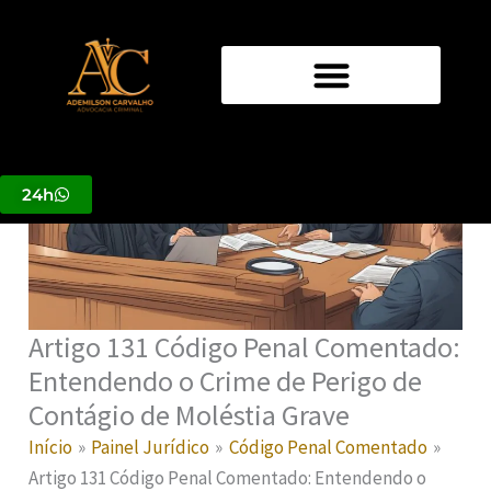
Ir
para
o
conteúdo
24h
Artigo 131 Código Penal Comentado:
Entendendo o Crime de Perigo de
Contágio de Moléstia Grave
Início
Painel Jurídico
Código Penal Comentado
Artigo 131 Código Penal Comentado: Entendendo o