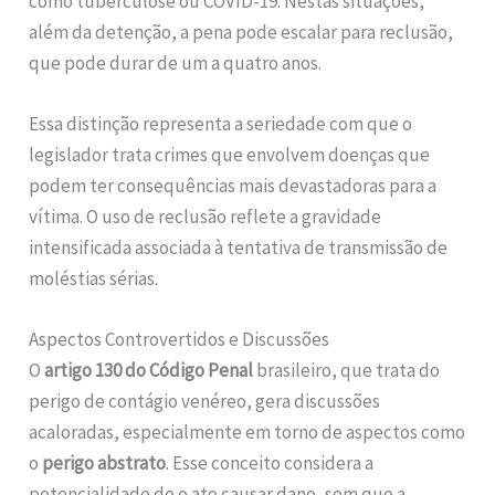
como tuberculose ou COVID-19. Nestas situações,
além da detenção, a pena pode escalar para reclusão,
que pode durar de um a quatro anos.
Essa distinção representa a seriedade com que o
legislador trata crimes que envolvem doenças que
podem ter consequências mais devastadoras para a
vítima. O uso de reclusão reflete a gravidade
intensificada associada à tentativa de transmissão de
moléstias sérias.
Aspectos Controvertidos e Discussões
O
artigo 130 do Código Penal
brasileiro, que trata do
perigo de contágio venéreo, gera discussões
acaloradas, especialmente em torno de aspectos como
o
perigo abstrato
. Esse conceito considera a
potencialidade de o ato causar dano, sem que a