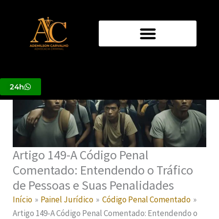
Ir
para
o
conteúdo
24h
Artigo 149-A Código Penal
Comentado: Entendendo o Tráfico
de Pessoas e Suas Penalidades
Início
Painel Jurídico
Código Penal Comentado
Artigo 149-A Código Penal Comentado: Entendendo o