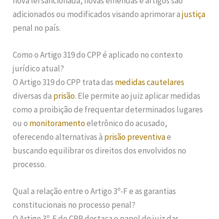
nova lei sancionada, novas emendas e artigos são
adicionados ou modificados visando aprimorar a
justiça
penal no país.
Como o Artigo 319 do CPP é aplicado no contexto
jurídico atual?
O Artigo 319 do CPP trata das
medidas cautelares
diversas da
prisão
. Ele permite ao juiz aplicar medidas
como a proibição de frequentar determinados lugares
ou o
monitoramento
eletrônico do acusado,
oferecendo alternativas à
prisão preventiva
e
buscando equilibrar os direitos dos envolvidos no
processo.
Qual a relação entre o Artigo 3º-F e as garantias
constitucionais no processo penal?
O Artigo 3º-F do CPP destaca o papel do juiz das