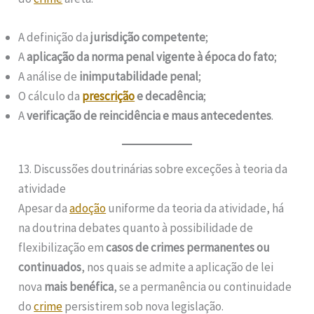
A definição da
jurisdição competente
;
A
aplicação da norma penal vigente à época do fato
;
A análise de
inimputabilidade penal
;
O cálculo da
prescrição
e decadência
;
A
verificação de reincidência e maus antecedentes
.
13. Discussões doutrinárias sobre exceções à teoria da
atividade
Apesar da
adoção
uniforme da teoria da atividade, há
na doutrina debates quanto à possibilidade de
flexibilização em
casos de crimes permanentes ou
continuados
, nos quais se admite a aplicação de lei
nova
mais benéfica
, se a permanência ou continuidade
do
crime
persistirem sob nova legislação.