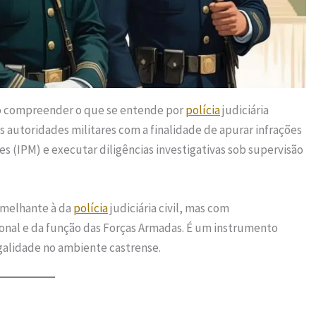
rio compreender o que se entende por
polícia
judiciária
s autoridades militares com a finalidade de apurar infrações
res (IPM) e executar diligências investigativas sob supervisão
semelhante à da
polícia
judiciária civil, mas com
ional e da função das Forças Armadas. É um instrumento
legalidade no ambiente castrense.