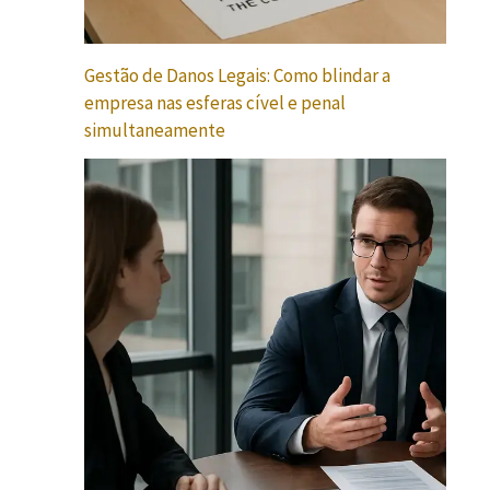
Gestão de Danos Legais: Como blindar a
empresa nas esferas cível e penal
simultaneamente