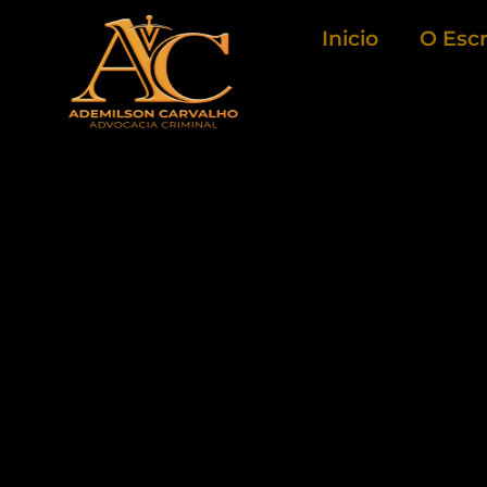
Ir
Inicio
O Escr
para
o
conteúdo