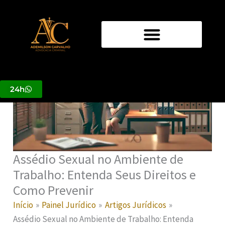
Ir
para
o
conteúdo
24h
Assédio Sexual no Ambiente de
Trabalho: Entenda Seus Direitos e
Como Prevenir
Início
Painel Jurídico
Artigos Jurídicos
Assédio Sexual no Ambiente de Trabalho: Entenda