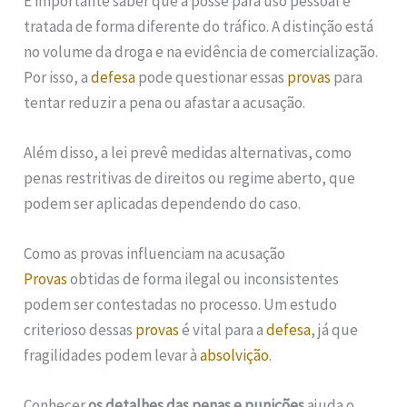
É importante saber que a posse para uso pessoal é
tratada de forma diferente do tráfico. A distinção está
no volume da droga e na evidência de comercialização.
Por isso, a
defesa
pode questionar essas
provas
para
tentar reduzir a pena ou afastar a acusação.
Além disso, a lei prevê medidas alternativas, como
penas restritivas de direitos ou regime aberto, que
podem ser aplicadas dependendo do caso.
Como as provas influenciam na acusação
Provas
obtidas de forma ilegal ou inconsistentes
podem ser contestadas no processo. Um estudo
criterioso dessas
provas
é vital para a
defesa
, já que
fragilidades podem levar à
absolvição
.
Conhecer
os detalhes das penas e punições
ajuda o