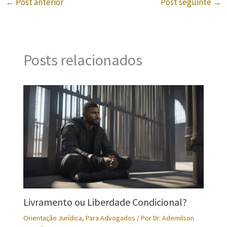
←
Post anterior
Post seguinte
→
Posts relacionados
Livramento ou Liberdade Condicional?
Orientação Jurídica
,
Para Advogados
/ Por
Dr. Ademilson