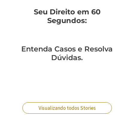
Seu Direito em 60
Segundos:
Entenda Casos e Resolva
Dúvidas.
Você sabe como
Como entender a
Um policial expulso
Você sabe qual a
mudar de regime
lavagem de
pode reverter essa
diferença entre
prisional?
dinheiro no RJ?
situação?
crimes militares?
Visualizando todos Stories