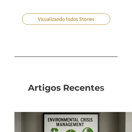
prisional?
dinheiro no RJ?
situação?
crimes militares?
Visualizando todos Stories
Artigos Recente
s