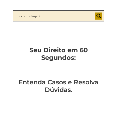
Seu Direito em 60
Segundos:
Entenda Casos e Resolva
Dúvidas.
Você sabe como
Como entender a
Um policial expulso
Você sabe qual a
mudar de regime
lavagem de
pode reverter essa
diferença entre