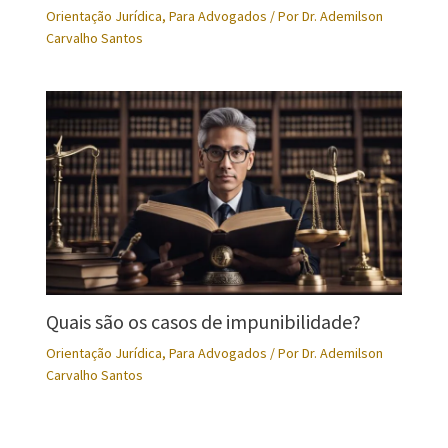
Orientação Jurídica
,
Para Advogados
/ Por
Dr. Ademilson
Carvalho Santos
Quais são os casos de impunibilidade?
Orientação Jurídica
,
Para Advogados
/ Por
Dr. Ademilson
Carvalho Santos