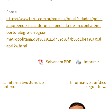
Fonte:
https://www.terra.com.br/noticias/brasil/cidades/polici
a-apreende-mais-de-uma-tonelada-de-maconha-em-
porto-alegre-e-regiao-
metropolitana,d9a9033021d432d85f7b80d1bea70a793l
aprl7w.html
Salvar em PDF
Imprimir
←
Informativo Jurídico
Informativo Jurídico
anterior
seguinte
→