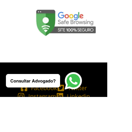
Consultar Advogado?
Facebook
Twitter
Instagram
Linkedin
Tik Tok
Telegram
Email
YouTube
Bluesky
Copyright © 2025 Ademilson Carvalho - OAB/RJ 237.836 - OAB/SP 530.211│