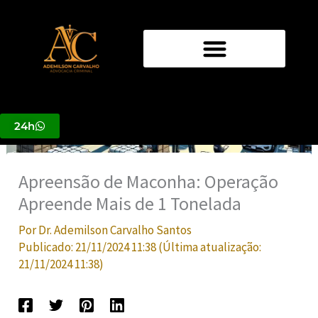
Ir
para
o
conteúdo
24h
Apreensão de Maconha: Operação
Apreende Mais de 1 Tonelada
Por
Dr. Ademilson Carvalho Santos
Publicado:
21/11/2024 11:38
(Última atualização:
21/11/2024 11:38
)