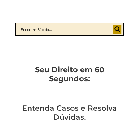
Seu Direito em 60
Segundos:
Entenda Casos e Resolva
Dúvidas.
Você sabe como
Como entender a