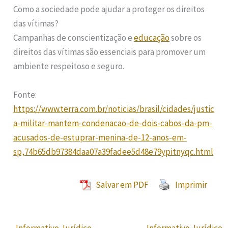
Como a sociedade pode ajudar a proteger os direitos
das vítimas?
Campanhas de conscientização e
educação
sobre os
direitos das vítimas são essenciais para promover um
ambiente respeitoso e seguro.
Fonte:
https://www.terra.com.br/noticias/brasil/cidades/justic
a-militar-mantem-condenacao-de-dois-cabos-da-pm-
acusados-de-estuprar-menina-de-12-anos-em-
sp,74b65db97384daa07a39fadee5d48e79ypitnyqc.html
Salvar em PDF
Imprimir
←
Informativo Jurídico
Informativo Jurídico