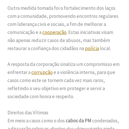
Outra medida tomada foi o fortalecimento dos laços
com a comunidade, promovendo encontros regulares
com liderança civis e sociais, a fim de melhorar a
comunicação e a
cooperação
. Estas iniciativas visam
não apenas reduzir casos de abusos, mas também
restaurar a confiança dos cidadãos na
polícia
local.
A resposta da corporação sinaliza um compromisso em
enfrentar a
corrupção
e a violência interna, para que
casos como este se tornem cada vez mais raros,
refletindo o seu objetivo em proteger e servir a
sociedade com honra e respeito.
Direitos das Vítimas
Em meio a casos como o dos
cabos da PM
condenados,
a discussão sobre os
direitos das vítimas
ganha ainda