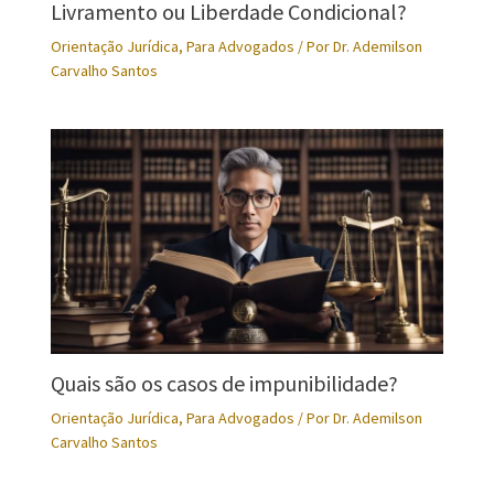
Livramento ou Liberdade Condicional?
Orientação Jurídica
,
Para Advogados
/ Por
Dr. Ademilson
Carvalho Santos
Quais são os casos de impunibilidade?
Orientação Jurídica
,
Para Advogados
/ Por
Dr. Ademilson
Carvalho Santos