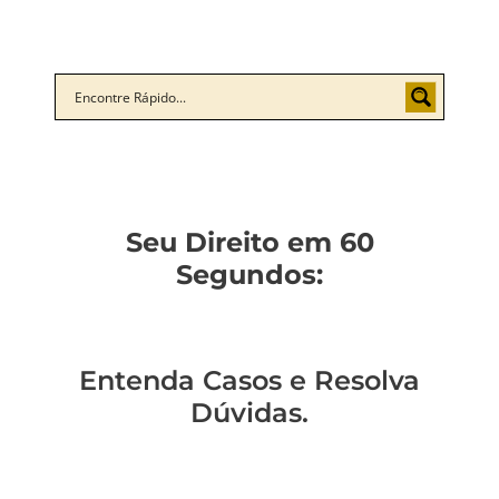
Seu Direito em 60
Segundos:
Entenda Casos e Resolva
Dúvidas.
Descubra o
Como não ser a
Você sabe como
Como entender a