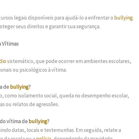
rsos legais disponíveis para ajudá-lo a enfrentar o
bullying
.
teger seus direitos e garantir sua segurança.
a Vítimas
dio
sistemático, que pode ocorrer em ambientes escolares,
onais ou psicológicos à vítima.
ma de
bullying
?
o, como isolamento social, queda no desempenho escolar,
as ou relatos de agressões.
ndo vítima de
bullying
?
indo datas, locais e testemunhas. Em seguida, relate a
o da escola ou a
polícia
, dependendo da gravidade.