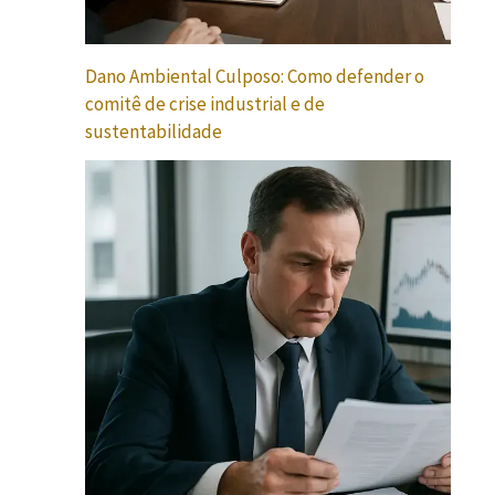
Dano Ambiental Culposo: Como defender o
comitê de crise industrial e de
sustentabilidade