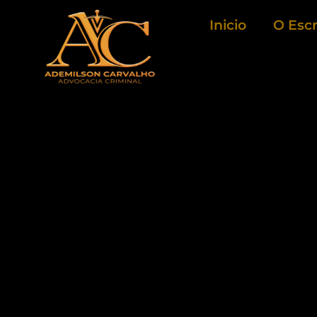
Ir
Inicio
O Escr
para
o
conteúdo