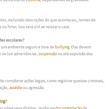
ntes, incluindo descrições do que aconteceu, nomes de
fotos. Isso será útil ao relatar o caso.
des escolares?
r um ambiente seguro e livre de
bullying
. Elas devem
 incluir advertências,
suspensão
ou até expulsão dos
de considerar ações legais, como registrar queixas criminais,
mação,
assédio
ou agressão.
ing
?
 sobre seus direitos, ajudar na
documentação
de