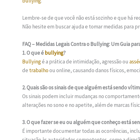
bullying
.
Lembre-se de que você não está sozinho e que há recu
Não hesite em buscar ajuda e tomar medidas para pro
FAQ – Medidas Legais Contra o Bullying: Um Guia par
1. O que é
bullying
?
Bullying
é a prática de intimidação, agressão ou
assé
de
trabalho
ou online, causando danos físicos, emoci
2. Quais são os sinais de que alguém está sendo víti
Os sinais podem incluir mudanças no comportament
alterações no sono e no apetite, além de marcas físic
3. O que fazer se eu ou alguém que conheço está se
É importante documentar todas as ocorrências, inclu
situação às autoridades competentes, como a direçã