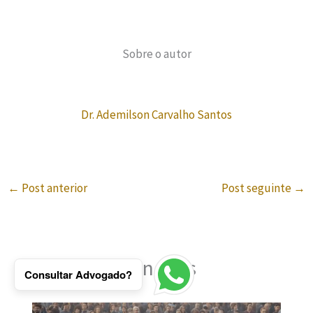
Sobre o autor
Dr. Ademilson Carvalho Santos
←
Post anterior
Post seguinte
→
Posts relacionados
Consultar Advogado?