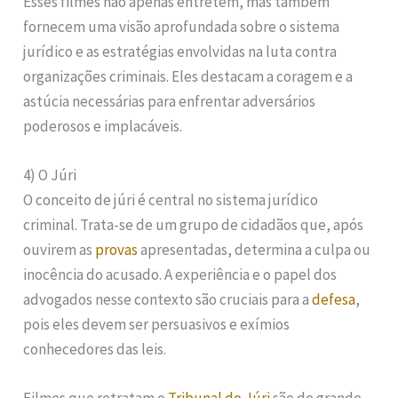
Esses filmes não apenas entretêm, mas também
fornecem uma visão aprofundada sobre o sistema
jurídico e as estratégias envolvidas na luta contra
organizações criminais. Eles destacam a coragem e a
astúcia necessárias para enfrentar adversários
poderosos e implacáveis.
4) O Júri
O conceito de júri é central no sistema jurídico
criminal. Trata-se de um grupo de cidadãos que, após
ouvirem as
provas
apresentadas, determina a culpa ou
inocência do acusado. A experiência e o papel dos
advogados nesse contexto são cruciais para a
defesa
,
pois eles devem ser persuasivos e exímios
conhecedores das leis.
Filmes que retratam o
Tribunal do Júri
são de grande