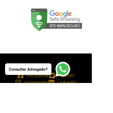
Consultar Advogado?
Facebook
Twitter
Instagram
Linkedin
Tik Tok
Telegram
Email
YouTube
Bluesky
Copyright © 2025 Ademilson Carvalho - OAB/RJ 237.836 - OAB/SP 530.211│