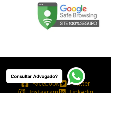
Consultar Advogado?
Facebook
Twitter
Instagram
Linkedin
Tik Tok
Telegram
Email
YouTube
Bluesky
Copyright © 2025 Ademilson Carvalho - OAB/RJ 237.836 - OAB/SP 530.211│
SIA - CNPJ de nº 54.099.763/0001-60