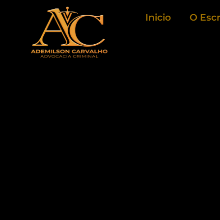
Ir
Inicio
O Escr
para
o
conteúdo