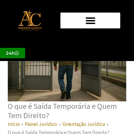
Ir
para
o
conteúdo
24h
O que é Saída Temporária e Quem
Tem Direito?
Início
Painel Jurídico
Orientação Jurídica
O que é Saída Temporária e Quem Tem Direito?