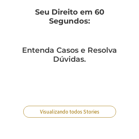
Seu Direito em 60
Segundos:
Entenda Casos e Resolva
Dúvidas.
Você sabe como
Como entender a
Um policial expulso
Você sabe qual a
mudar de regime
lavagem de
pode reverter essa
diferença entre
prisional?
dinheiro no RJ?
situação?
crimes militares?
Visualizando todos Stories