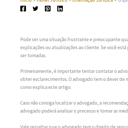
Início
Painel Jurídico
Orientação Jurídica
O qu
Pode ser uma situação frustrante e preocupante 
explicações ou atualizações ao cliente. Se você est
ser tomadas.
Primeiramente, é importante tentar contatar o adv
obter esclarecimentos. O advogado tem o dever de 
como explica este artigo.
Caso não consiga localizar o advogado, a recomendaçã
advogado poderá analisar o processo e tomar as med
Vale ressaltar que o advogado tem o direito de renun