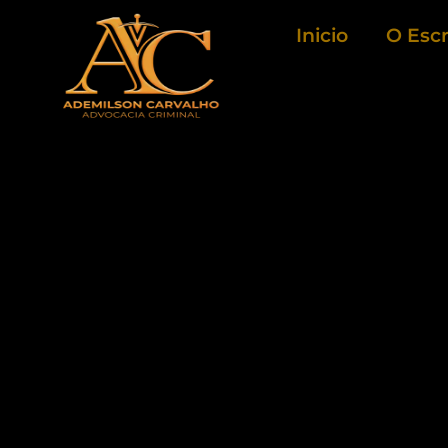
Ir
Inicio
O Escr
para
o
conteúdo