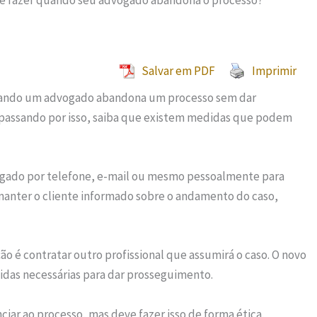
e fazer quando seu advogado abandona o processo?
Salvar em PDF
Imprimir
quando um advogado abandona um processo sem dar
á passando por isso, saiba que existem medidas que podem
ogado por telefone, e-mail ou mesmo pessoalmente para
manter o cliente informado sobre o andamento do caso,
o é contratar outro profissional que assumirá o caso. O novo
idas necessárias para dar prosseguimento.
ciar ao processo, mas deve fazer isso de forma ética,