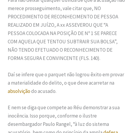
Para não deixar qualquer dúvida de que a acusação não
merece prosseguimento, vale citar que, NO
PROCEDIMENTO DE RECONHECIMENTO DE PESSOA
REALIZADO EM JUÍZO, A xx ASSEVEROU QUE “A
PESSOA COLOCADA NA POSIÇÃO DE Nº 1 SE PARECE
COM AQUELA QUE TENTOU SUBTRAIR SUA BOLSA”,
NÃO TENDO EFETUADO O RECONHECIMENTO DE
FORMA SEGURA E CONVINCENTE (FLS. 140).
Daí se infere que o parquet não logrou êxito em provar
a materialidade do delito, o que deve acarretar na
absolvição
do acusado.
E nem se diga que compete ao Réu demonstrar a sua
inocência. Isso porque, conforme o ilustre
desembargador Paulo Rangel, “à luz do sistema
acusatório, bem como do princípio da ampla
defesa
,