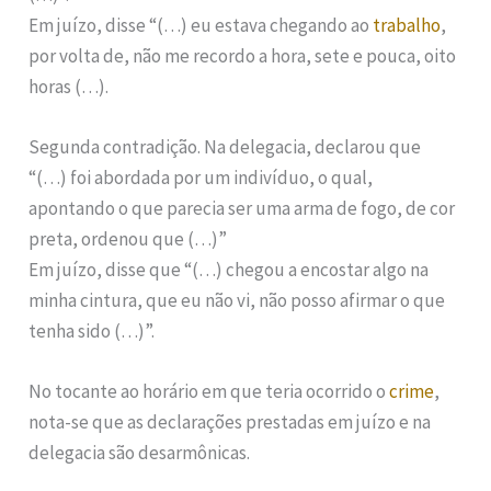
Em juízo, disse “(…) eu estava chegando ao
trabalho
,
por volta de, não me recordo a hora, sete e pouca, oito
horas (…).
Segunda contradição. Na delegacia, declarou que
“(…) foi abordada por um indivíduo, o qual,
apontando o que parecia ser uma arma de fogo, de cor
preta, ordenou que (…)”
Em juízo, disse que “(…) chegou a encostar algo na
minha cintura, que eu não vi, não posso afirmar o que
tenha sido (…)”.
No tocante ao horário em que teria ocorrido o
crime
,
nota-se que as declarações prestadas em juízo e na
delegacia são desarmônicas.