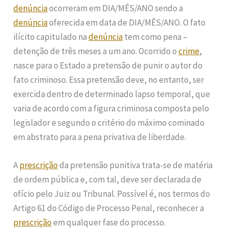
denúncia
ocorreram em DIA/MÊS/ANO sendo a
denúncia
oferecida em data de DIA/MÊS/ANO. O fato
ilícito capitulado na
denúncia
tem como pena –
detenção de três meses a um ano. Ocorrido o
crime
,
nasce para o Estado a pretensão de punir o autor do
fato criminoso. Essa pretensão deve, no entanto, ser
exercida dentro de determinado lapso temporal, que
varia de acordo com a figura criminosa composta pelo
legislador e segundo o critério do máximo cominado
em abstrato para a pena privativa de liberdade.
A
prescrição
da pretensão punitiva trata-se de matéria
de ordem pública e, com tal, deve ser declarada de
ofício pelo Juiz ou Tribunal. Possível é, nos termos do
Artigo 61 do Código de Processo Penal, reconhecer a
prescrição
em qualquer fase do processo.