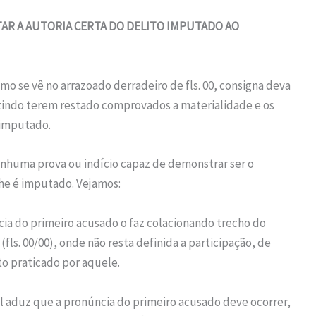
TAR A AUTORIA CERTA DO DELITO IMPUTADO AO
omo se vê no arrazoado derradeiro de fls. 00, consigna deva
zindo terem restado comprovados a materialidade e os
 imputado.
enhuma prova ou indício capaz de demonstrar ser o
lhe é imputado. Vejamos:
ncia do primeiro acusado o faz colacionando trecho do
s. 00/00), onde não resta definida a participação, de
to praticado por aquele.
l aduz que a pronúncia do primeiro acusado deve ocorrer,