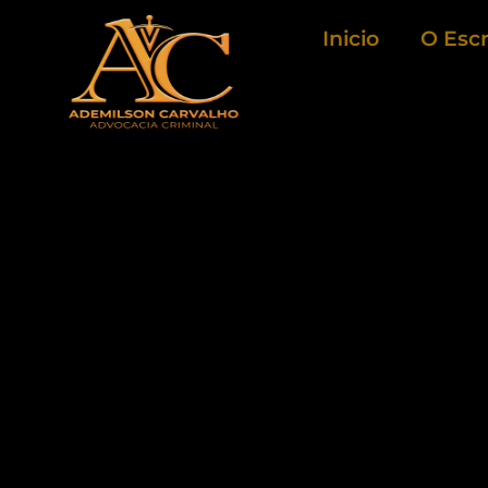
Ir
Inicio
O Escr
para
o
conteúdo