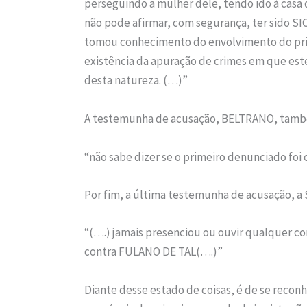
perseguindo a mulher dele, tendo ido à casa 
não pode afirmar, com segurança, ter sido S
tomou conhecimento do envolvimento do pri
existência da apuração de crimes em que es
desta natureza. (…)”
A testemunha de acusação, BELTRANO, também 
“não sabe dizer se o primeiro denunciado fo
Por fim, a última testemunha de acusação, a 
“(….) jamais presenciou ou ouvir qualquer c
contra FULANO DE TAL(….)”
Diante desse estado de coisas, é de se recon