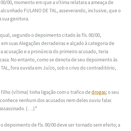
. 00/00, momento em que a vítima relatara a ameaça de
, alcunhado FULANO DE TAL, asseverando, inclusive, que o
a sua genitora.
 qual, segundo o depoimento citado às fls. 00/00,
o em suas Alegações derradeiras e alçado à categoria de
da acusação e a pronúncia do primeiro acusado, teria
a casa. No entanto, como se denota de seu depoimento às
 TAL, fora ouvida em Juízo, sob o crivo do contraditório,
 filho (vítima) tinha ligação com o trafico de
drogas
; o seu
o conhece nenhum dos acusados nem deles ouviu falar.
 assassinado. (….)”
e o depoimento de fls. 00/00 deve ser tornado sem efeito; a