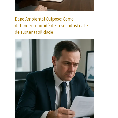
Dano Ambiental Culposo: Como
defender o comitê de crise industrial e
de sustentabilidade