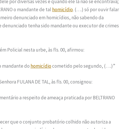
dele por diversas vezes e quando ele lá não se encontrava;
ICRANO o mandante de tal
homicídio
. (….) só por ouvir falar
meiro denunciado em homicídios, não sabendo da
te denunciado tenha sido mandante ou executor de crimes
Policial nesta urbe, às fls. 00, afirmou:
i o mandante do
homicídio
cometido pelo segundo, (….)”
Senhora FULANA DE TAL, às fls. 00, consignou:
omentário a respeito de ameaça praticada por BELTRANO
hecer que o conjunto probatório colhido não autoriza a