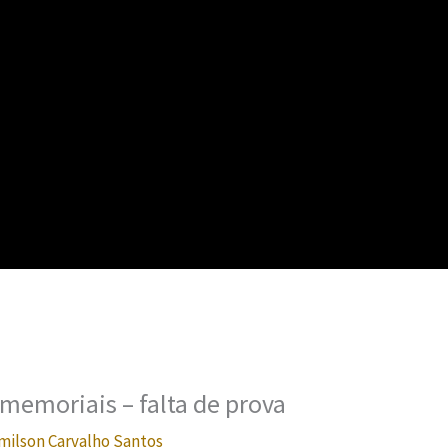
 memoriais – falta de prova
milson Carvalho Santos