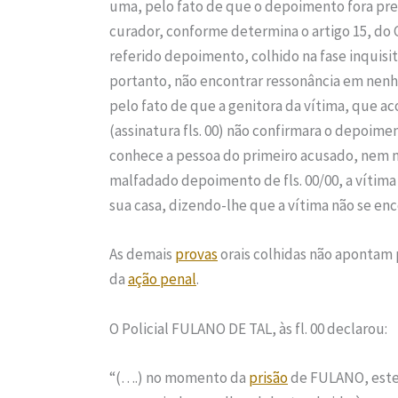
uma, pelo fato de que o depoimento fora p
curador, conforme determina o artigo 15, do 
referido depoimento, colhido na fase inquisit
portanto, não encontrar ressonância em nenhu
pelo fato de que a genitora da vítima, que
(assinatura fls. 00) não confirmara o depoiment
conhece a pessoa do primeiro acusado, nem 
malfadado depoimento de fls. 00/00, a vítim
sua casa, dizendo-lhe que a vítima não se en
As demais
provas
orais colhidas não apontam 
da
ação penal
.
O Policial FULANO DE TAL, às fl. 00 declarou:
“(….) no momento da
prisão
de FULANO, este