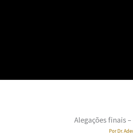
Alegações finais –
Por
Dr. Ade