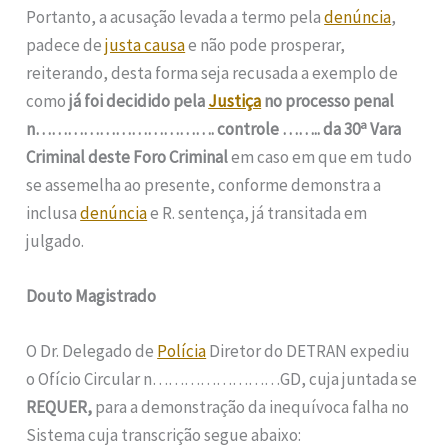
Portanto, a acusação levada a termo pela
denúncia
,
padece de
justa causa
e não pode prosperar,
reiterando, desta forma seja recusada a exemplo de
como
já foi decidido pela
Justiça
no processo penal
a
n……………………………. controle …….. da 30
Vara
Criminal deste Foro Criminal
em caso em que em tudo
se assemelha ao presente, conforme demonstra a
inclusa
denúncia
e R. sentença, já transitada em
julgado.
Douto Magistrado
O Dr. Delegado de
Polícia
Diretor do DETRAN expediu
o Ofício Circular n……………………GD, cuja juntada se
REQUER,
para a demonstração da inequívoca falha no
Sistema cuja transcrição segue abaixo: