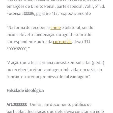
a
em Lições de Direito Penal, parte especial, VolII, 5
Ed.
Forense 100086, pg 416 e 417, respectivamente
“Na forma de receber, o
crime
é bilateral, sendo
inconcebível a condenação do agente sem a do
correspondente autor da
corrupção
ativa (RTJ
5000/78000)”
“A ação que a lei incrimina consiste em solicitar (pedir)
ou receber (aceitar) vantagem indevida, em razão da
função, ou aceitar promessa de tal vantagem”.
Falsidade ideológica
Art.2000000
‑ Omitir, em documento público ou
particular, declaração que dele devia constar, ou nele