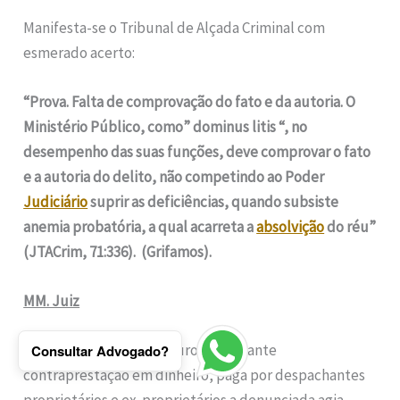
Manifesta-se o Tribunal de Alçada Criminal com
esmerado acerto:
“Prova. Falta de comprovação do fato e da autoria. O
Ministério Público, como” dominus litis “, no
desempenho das suas funções, deve comprovar o fato
e a autoria do delito, não competindo ao Poder
Judiciário
suprir as deficiências, quando subsiste
anemia probatória, a qual acarreta a
absolvição
do réu”
(JTACrim, 71:336). (Grifamos).
MM. Juiz
Dizer que: “ao que se apurou, mediante
Consultar Advogado?
contraprestação em dinheiro, paga por despachantes