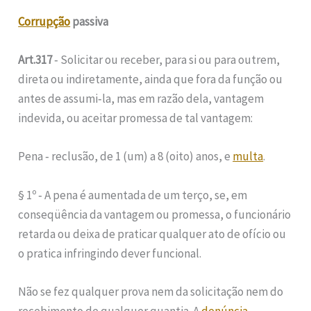
Corrupção
passiva
Art.317
‑ Solicitar ou receber, para si ou para outrem,
direta ou indiretamente, ainda que fora da função ou
antes de assumi‑la, mas em razão dela, vantagem
indevida, ou aceitar promessa de tal vantagem:
Pena ‑ reclusão, de 1 (um) a 8 (oito) anos, e
multa
.
§ 1º ‑ A pena é aumentada de um terço, se, em
conseqüência da vantagem ou promessa, o funcionário
retarda ou deixa de praticar qualquer ato de ofício ou
o pratica infringindo dever funcional.
Não se fez qualquer prova nem da solicitação nem do
recebimento de qualquer quantia. A
denúncia