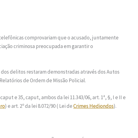
es telefônicas comprovariam que o acusado, juntamente
iação criminosa preocupada em garantir o
s dos delitos restaram demonstradas através dos Autos
elatórios de Ordem de Missão Policial.
put e 35, caput, ambos da lei 11.343/06, art. 1ª, §, I e II e
iro
) e art. 2º da lei 8.072/90 ( Lei de
Crimes Hediondos
).