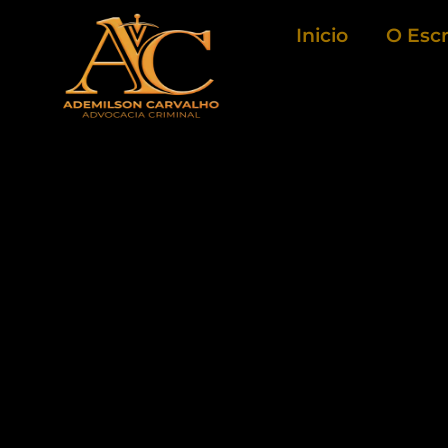
Ir
Inicio
O Escr
para
o
conteúdo