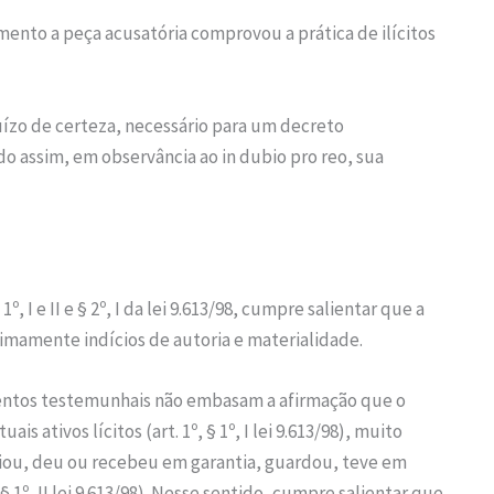
nto a peça acusatória comprovou a prática de ilícitos
juízo de certeza, necessário para um decreto
o assim, em observância ao in dubio pro reo, sua
º, I e II e § 2º, I da lei 9.613/98, cumpre salientar que a
imamente indícios de autoria e materialidade.
entos testemunhais não embasam a afirmação que o
 ativos lícitos (art. 1º, § 1º, I lei 9.613/98), muito
iou, deu ou recebeu em garantia, guardou, teve em
§ 1º, II lei 9.613/98). Nesse sentido, cumpre salientar que