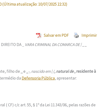
0
(Última atualização:
10/07/2025 22:32
)
Salvar em PDF
Imprimir
 DIREITO DA
_ VARA CRIMINAL DA COMARCA DE
/__
nte, filho de
_
e
_
-, nascido em
/
/
, natural de
, residente à
ntermédio da
Defensoria Pública
, apresentar:
al ( CF) c/c art. 55, § 1º da Lei 11.343/06, pelas razões de