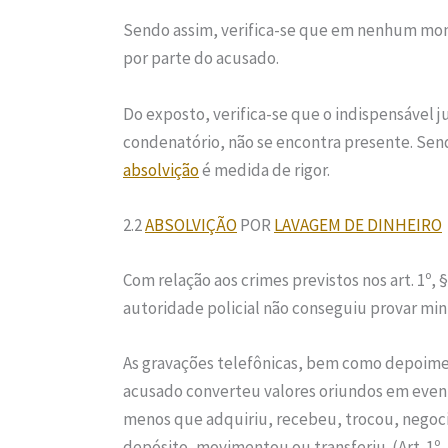
Sendo assim, verifica-se que em nenhum mome
por parte do acusado.
Do exposto, verifica-se que o indispensável 
condenatório, não se encontra presente. Send
absolvição
é medida de rigor.
2.2
ABSOLVIÇÃO
POR
LAVAGEM DE DINHEIRO
Com relação aos crimes previstos nos art. 1º, § 1
autoridade policial não conseguiu provar min
As gravações telefônicas, bem como depoim
acusado converteu valores oriundos em eventuais
menos que adquiriu, recebeu, trocou, negoc
depósito, movimentou ou transferiu. (Art. 1º, 