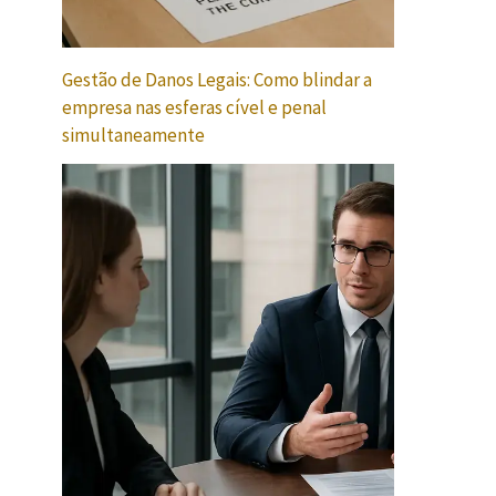
Gestão de Danos Legais: Como blindar a
empresa nas esferas cível e penal
simultaneamente