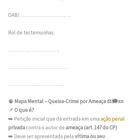
OAB/………………………….
Rol de testemunhas:
………………………….
………………………………
…………………………….
🧠
Mapa Mental – Queixa-Crime por Ameaça ⚖️🗯️📜
📌
O que é?
➡️ Petição inicial que dá entrada em uma
ação penal
privada
contra o autor de
ameaça (art. 147 do CP)
➡️ Deve ser apresentada pela
vítima ou seu