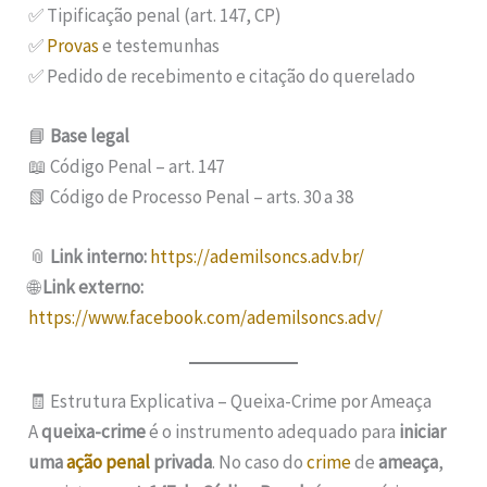
✅ Tipificação penal (art. 147, CP)
✅
Provas
e testemunhas
✅ Pedido de recebimento e citação do querelado
📘
Base legal
📖 Código Penal – art. 147
📗 Código de Processo Penal – arts. 30 a 38
📎
Link interno:
https://ademilsoncs.adv.br/
🌐
Link externo:
https://www.facebook.com/ademilsoncs.adv/
🧾 Estrutura Explicativa – Queixa-Crime por Ameaça
A
queixa-crime
é o instrumento adequado para
iniciar
uma
ação penal
privada
. No caso do
crime
de
ameaça
,