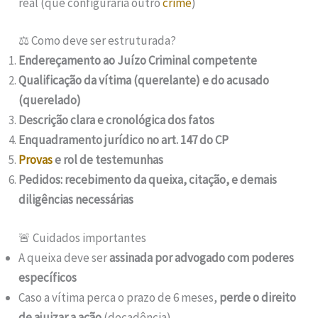
real (que configuraria outro
crime
)
⚖️ Como deve ser estruturada?
Endereçamento ao Juízo Criminal competente
Qualificação da vítima (querelante) e do acusado
(querelado)
Descrição clara e cronológica dos fatos
Enquadramento jurídico no art. 147 do CP
Provas
e rol de testemunhas
Pedidos: recebimento da queixa, citação, e demais
diligências necessárias
🚨 Cuidados importantes
A queixa deve ser
assinada por advogado com poderes
específicos
Caso a vítima perca o prazo de 6 meses,
perde o direito
de ajuizar a ação
(decadência)