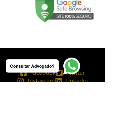
Consultar Advogado?
Facebook
Twitter
Instagram
Linkedin
Tik Tok
Telegram
Email
YouTube
Bluesky
Copyright © 2025 Ademilson Carvalho - OAB/RJ 237.836 - OAB/SP 530.211│
SIA - CNPJ de nº 54.099.763/0001-60