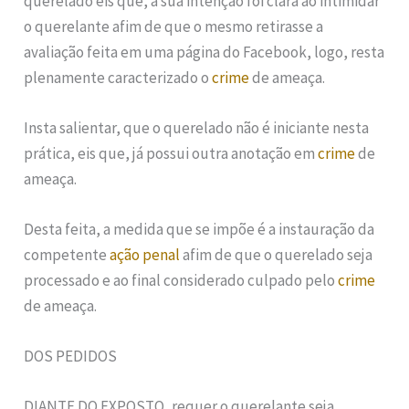
querelado eis que, a sua intenção foi clara ao intimidar
o querelante afim de que o mesmo retirasse a
avaliação feita em uma página do Facebook, logo, resta
plenamente caracterizado o
crime
de ameaça.
Insta salientar, que o querelado não é iniciante nesta
prática, eis que, já possui outra anotação em
crime
de
ameaça.
Desta feita, a medida que se impõe é a instauração da
competente
ação penal
afim de que o querelado seja
processado e ao final considerado culpado pelo
crime
de ameaça.
DOS PEDIDOS
DIANTE DO EXPOSTO, requer o querelante seja