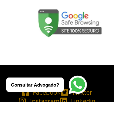
Consultar Advogado?
Facebook
Twitter
Instagram
Linkedin
Tik Tok
Telegram
Email
YouTube
Bluesky
Copyright © 2025 Ademilson Carvalho - OAB/RJ 237.836 - OAB/SP 530.211│