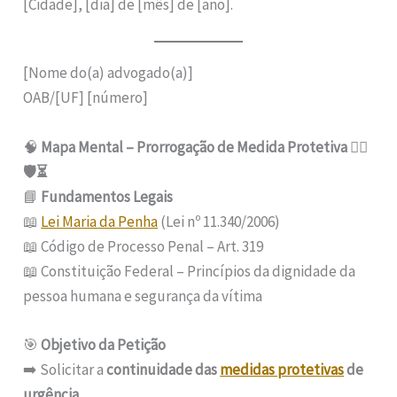
[Cidade], [dia] de [mês] de [ano].
[Nome do(a) advogado(a)]
OAB/[UF] [número]
🧠
Mapa Mental – Prorrogação de Medida Protetiva 👩‍⚖️
🛡️⏳
📘
Fundamentos Legais
📖
Lei Maria da Penha
(Lei nº 11.340/2006)
📖 Código de Processo Penal – Art. 319
📖 Constituição Federal – Princípios da dignidade da
pessoa humana e segurança da vítima
🎯
Objetivo da Petição
➡️ Solicitar a
continuidade das
medidas protetivas
de
urgência