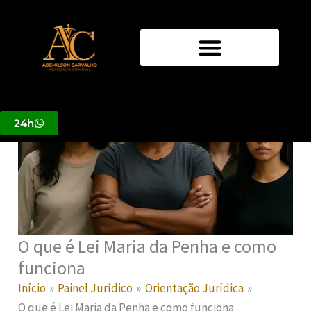
Ir
para
o
conteúdo
24h
O que é Lei Maria da Penha e como
funciona
Início
Painel Jurídico
Orientação Jurídica
O que é Lei Maria da Penha e como funciona