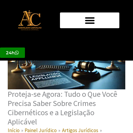
Ir
para
o
conteúdo
24h
Proteja-se Agora: Tudo o Que Você
Precisa Saber Sobre Crimes
Cibernéticos e a Legislação
Aplicável
Início
Painel Jurídico
Artigos Jurídicos