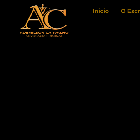
Ir
Inicio
O Escr
para
o
conteúdo