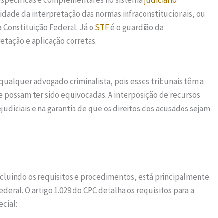
 específicas e complementares no sistema
judiciário
idade da interpretação das normas infraconstitucionais, ou
 Constituição Federal. Já o
STF
é o guardião da
etação e aplicação corretas.
 qualquer advogado criminalista, pois esses tribunais têm a
ue possam ter sido equivocadas. A interposição de recursos
udiciais e na garantia de que os direitos dos acusados sejam
incluindo os requisitos e procedimentos, está principalmente
ederal. O artigo 1.029 do CPC detalha os requisitos para a
cial: