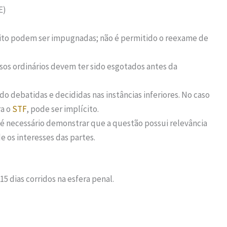
E)
eito podem ser impugnadas; não é permitido o reexame de
rsos ordinários devem ter sido esgotados antes da
ido debatidas e decididas nas instâncias inferiores. No caso
ra o
STF
, pode ser implícito.
, é necessário demonstrar que a questão possui relevância
e os interesses das partes.
5 dias corridos na esfera penal.