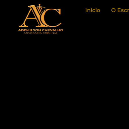
Ir
Inicio
O Escr
para
o
conteúdo