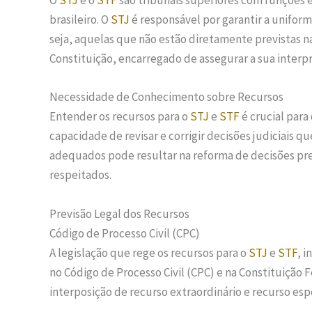
O
STJ
e o
STF
são tribunais superiores com funções
brasileiro. O
STJ
é responsável por garantir a uniform
seja, aquelas que não estão diretamente previstas na
Constituição, encarregado de assegurar a sua interpr
Necessidade de Conhecimento sobre Recursos
Entender os recursos para o
STJ
e
STF
é crucial para
capacidade de revisar e corrigir decisões judiciais q
adequados pode resultar na reforma de decisões prej
respeitados.
Previsão Legal dos Recursos
Código de Processo Civil (CPC)
A legislação que rege os recursos para o
STJ
e
STF
, 
no Código de Processo Civil (CPC) e na Constituição F
interposição de recurso extraordinário e recurso espe