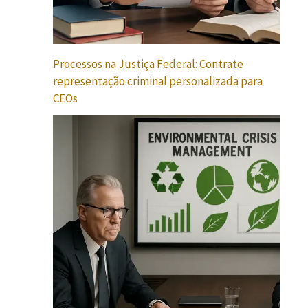
Processos na Justiça Federal: Contrate
representação criminal personalizada para
CEOs