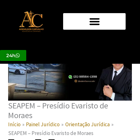
Ir
para
o
conteúdo
24h
SEAPEM – Presídio Evaristo de
Moraes
Início
Painel Jurídico
Orientação Jurídica
SEAPEM – Presídio Evaristo de Moraes